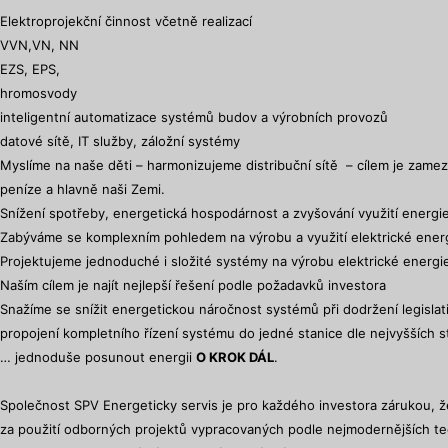
Elektroprojekční činnost včetně realizací
VVN,VN, NN
EZS, EPS,
hromosvody
inteligentní automatizace systémů budov a výrobních provozů
datové sítě, IT služby, záložní systémy
Myslíme na naše děti – harmonizujeme distribuční sítě – cílem je zame
peníze a hlavně naši Zemi.
Snížení spotřeby, energetická hospodárnost a zvyšování využití energ
Zabýváme se komplexním pohledem na výrobu a využití elektrické ener
Projektujeme jednoduché i složité systémy na výrobu elektrické energie 
Naším cílem je najít nejlepší řešení podle požadavků investora
Snažíme se snížit energetickou náročnost systémů při dodržení legisla
propojení kompletního řízení systému do jedné stanice dle nejvyšších s
… jednoduše posunout energii
O KROK DÁL
.
Společnost SPV Energeticky servis je pro každého investora zárukou, ž
za použití odborných projektů vypracovaných podle nejmodernějších tec