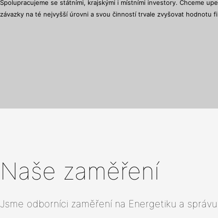
Spolupracujeme se státními, krajskými i místními investory. Chceme up
závazky na té nejvyšší úrovni a svou činností trvale zvyšovat hodnotu 
Naše zaměření
Jsme odborníci zaměření na Energetiku a správu 